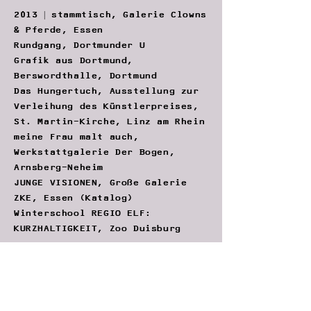
2013 | stammtisch, Galerie Clowns
& Pferde, Essen
Rundgang, Dortmunder U
Grafik aus Dortmund,
Berswordthalle, Dortmund
Das Hungertuch, Ausstellung zur
Verleihung des Künstlerpreises,
St. Martin-Kirche, Linz am Rhein
meine Frau malt auch,
Werkstattgalerie Der Bogen,
Arnsberg-Neheim
JUNGE VISIONEN, Große Galerie
ZKE, Essen (Katalog)
Winterschool REGIO ELF:
KURZHALTIGKEIT, Zoo Duisburg
2012 | Rombergland, Salon
Atelier im Torhaus Rombergpark,
Städtische Galerie Dortmund
(Katalog)